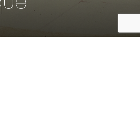
ique
artistique
Études préalables à la restauration des
œuvres d'art de Carlo Cruz-Diez, La
colonne chromointerférente (1971) ; Jan
Snoeck, Les bancs et Les Rochers (1982)
Adresse :
99, avenue Jean-Baptiste Clément 93430
Villetaneuse
Maîtrise d'ouvrage :
Université Sorbonne Paris Nord
Maîtrise d'oeuvre :
GFTK Architectes