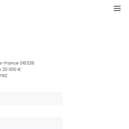
de-France S16328
de
20 000 €
111Z