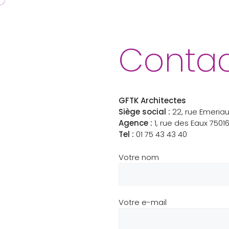
Aller
au
contenu
Conta
GFTK Architectes
Siège social :
22, rue Emeriau
Agence :
1, rue des Eaux 75016
Tel :
01 75 43 43 40
Votre nom
Votre e-mail