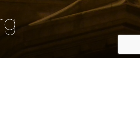
Le temple du
Luxembourg
rg
Travaux de restauration, réhabilitation et
d’aménagement de la chapelle.
Adresse :
56, rue Madame 75006 Paris
Maîtrise d'ouvrage :
Eglise Protestante Unie de Pentemont-Luxembourg
Maîtrise d'oeuvre :
GFTK Architectes
Coût :
Année :
500 000 € HT
1857